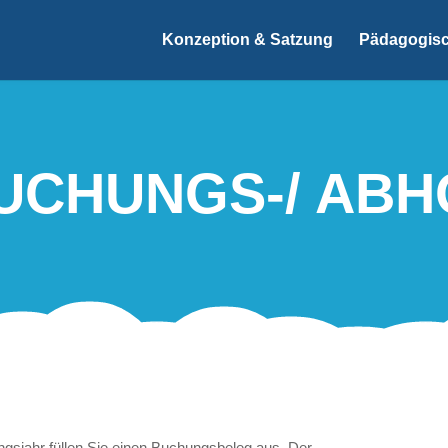
Konzeption & Satzung
Pädagogisc
BUCHUNGS-/ ABH
ngsjahr füllen Sie einen Buchungsbeleg aus. Der